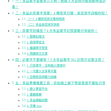
一、多益單字要被多少才夠？根據 4 大目標分數規劃學習計
畫！
二、多益必背單字清單｜4 種常見分類、易混淆字詞報你知！
（一）4 種常見英文應用情境
（二）多益易混淆字詞表
三、背單字好痛苦？4 大多益單字記憶策略分享給你！
1. 圖像記憶法
2. 語境學習法
3. 複誦單字發音
4. 閱讀英文文章
四、必單字不要硬背！3 大多益單字 NG 記憶方式要注意！
1. 只背單字，沒有融入情境中
2. 一次塞入太多單字量
3. 忽略發音與聽力訓練
五、多益準備推薦工具：這些線上線下學習資源不藏私分享
1. 線上學習平台
2. 書籍推薦
3. 多益模擬試題
4. 手機 App