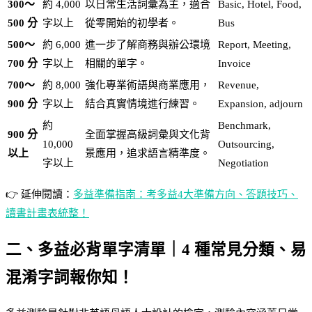
300～
約 4,000
以日常生活詞彙為主，適合
Basic, Hotel, Food,
500 分
字以上
從零開始的初學者。
Bus
500～
約 6,000
進一步了解商務與辦公環境
Report, Meeting,
700 分
字以上
相關的單字。
Invoice
700～
約 8,000
強化專業術語與商業應用，
Revenue,
900 分
字以上
結合真實情境進行練習。
Expansion, adjourn
約
Benchmark,
900 分
全面掌握高級詞彙與文化背
10,000
Outsourcing,
以上
景應用，追求語言精準度。
字以上
Negotiation
👉 延伸閱讀：
多益準備指南：考多益4大準備方向、答題技巧、
讀書計畫表統整！
二、多益必背單字清單｜4 種常見分類、易
混淆字詞報你知！