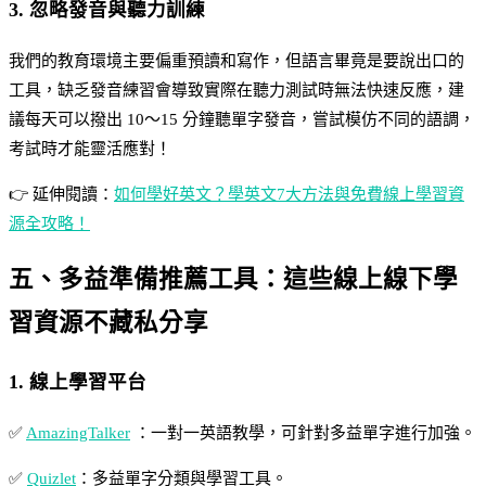
3. 忽略發音與聽力訓練
我們的教育環境主要偏重預讀和寫作，但語言畢竟是要說出口的
工具，缺乏發音練習會導致實際在聽力測試時無法快速反應，建
議每天可以撥出 10～15 分鐘聽單字發音，嘗試模仿不同的語調，
考試時才能靈活應對！
👉 延伸閱讀：
如何學好英文？學英文7大方法與免費線上學習資
源全攻略！
五、多益準備推薦工具：這些線上線下學
習資源不藏私分享
1. 線上學習平台
✅
AmazingTalker
：一對一英語教學，可針對多益單字進行加強。
✅
Quizlet
：多益單字分類與學習工具。