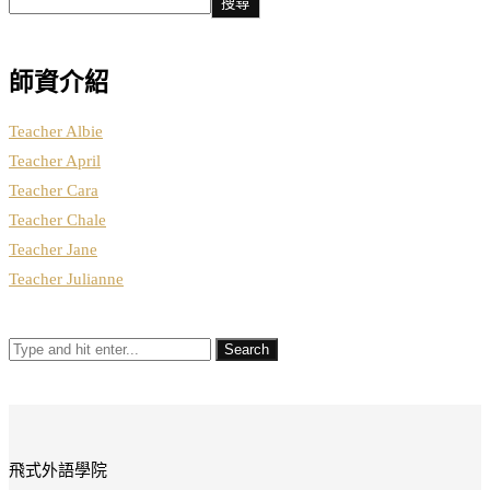
搜尋
師資介紹
Teacher Albie
Teacher April
Teacher Cara
Teacher Chale
Teacher Jane
Teacher Julianne
飛式外語學院