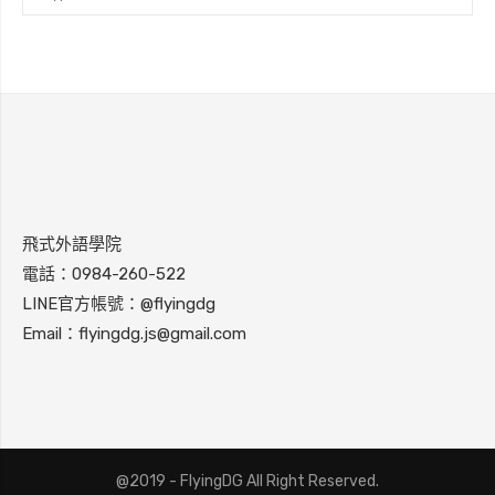
飛式外語學院
電話：
0984-260-522
LINE官方帳號：
@flyingdg
Email：
flyingdg.js@gmail.com
@2019 - FlyingDG All Right Reserved.