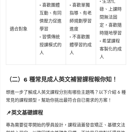
• 生活忙
• 喜歡團體
• 喜歡單獨
碌、上課時
互動、有同
指導、有老
間無法固
儕壓力促進
師規劃學習
定，喜歡隨
適合對象
學習
進度
時隨地學習
• 習慣傳統
• 不喜歡團
• 希望課程
授課模式的
體學習的成
客製化的成
人
人
人
（二）6 種常見成人英文補習課程報你知！
想進一步了解成人英文課程分別有哪些主題嗎？以下介紹 6 種
常見的課程類型，幫助你挑出最符合自已需求的方案！
📌
英文基礎課程
專為需要從零開始的學員設計，課程涵蓋發音矯正、基礎文法