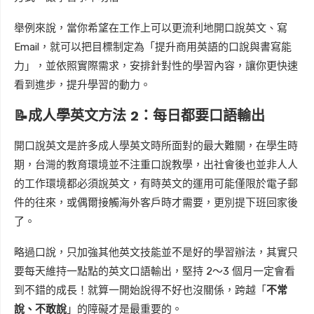
舉例來說，當你希望在工作上可以更流利地開口說英文、寫
Email，就可以把目標制定為「提升商用英語的口說與書寫能
力」，並依照實際需求，安排針對性的學習內容，讓你更快速
看到進步，提升學習的動力。
📝成人學英文方法 2：每日都要口語輸出
開口說英文是許多成人學英文時所面對的最大難關，在學生時
期，台灣的教育環境並不注重口說教學，出社會後也並非人人
的工作環境都必須說英文，有時英文的運用可能僅限於電子郵
件的往來，或偶爾接觸海外客戶時才需要，更別提下班回家後
了。
略過口說，只加強其他英文技能並不是好的學習辦法，其實只
要每天維持一點點的英文口語輸出，堅持 2～3 個月一定會看
到不錯的成長！就算一開始說得不好也沒關係，跨越「
不常
說、不敢說
」的障礙才是最重要的。