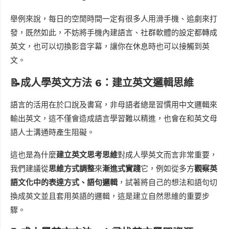
舉例來說，每日的空閒時間一定有很多人用滑手機、追劇來打
發，既然如此，不妨將手機內建語言、社群軟體的設定都轉成
英文，也可以切換影音字幕，讓你在休息時也可以接觸到英
文。
📝成人學英文方法 6：建立英文邏輯思維
語言的活用在於口說及書寫，非母語者總是習慣用中文邏輯來
輸出英文，這不僅會造成語言學習難以精進，也會在和英文母
語人士溝通時產生阻礙。
這也是為什麼
建立英文思考思維
對成人學英文而言非常重要，
我們建議從
思維方式調整
來
漸進式實踐
它，例如從多方
觀察英
語文化中的表達方式、語句邏輯
，試著將自己的想法和語句切
換成英文並且套用英語的邏輯，這是建立自然思維的重要步
驟。