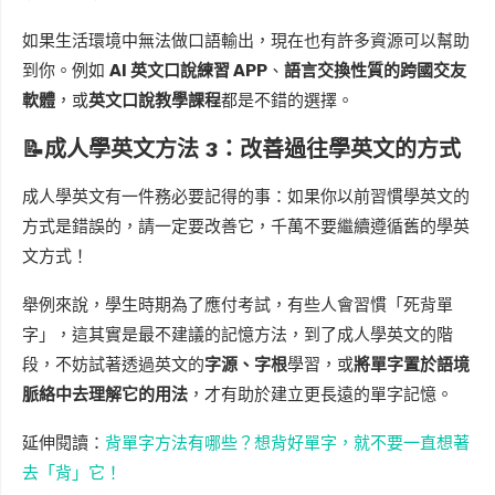
如果生活環境中無法做口語輸出，現在也有許多資源可以幫助
到你。例如
AI 英文口說練習 APP
、
語言交換性質的跨國交友
軟體
，或
英文口說教學課程
都是不錯的選擇。
📝成人學英文方法 3：改善過往學英文的方式
成人學英文有一件務必要記得的事：如果你以前習慣學英文的
方式是錯誤的，請一定要改善它，千萬不要繼續遵循舊的學英
文方式！
舉例來說，學生時期為了應付考試，有些人會習慣「死背單
字」，這其實是最不建議的記憶方法，到了成人學英文的階
段，不妨試著透過英文的
字源、字根
學習，或
將單字置於語境
脈絡中去理解它的用法
，才有助於建立更長遠的單字記憶。
延伸閱讀：
背單字方法有哪些？想背好單字，就不要一直想著
去「背」它！