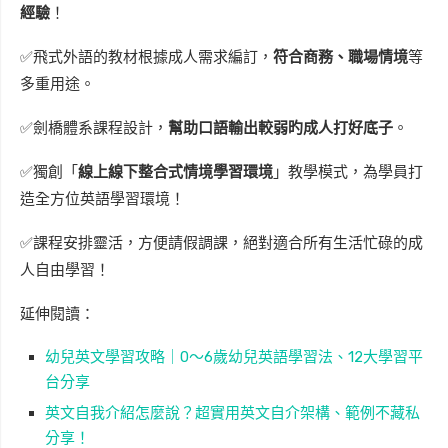
經驗
！
✅飛式外語的教材根據成人需求編訂，
符合商務、職場情境
等
多重用途。
✅劍橋體系課程設計，
幫助口語輸出較弱旳成人打好底子
。
✅獨創「
線上線下整合式情境學習環境
」教學模式，為學員打
造全方位英語學習環境！
✅課程安排靈活，方便請假調課，絕對適合所有生活忙碌的成
人自由學習！
延伸閱讀：
幼兒英文學習攻略｜0～6歲幼兒英語學習法、12大學習平
台分享
英文自我介紹怎麼說？超實用英文自介架構、範例不藏私
分享！