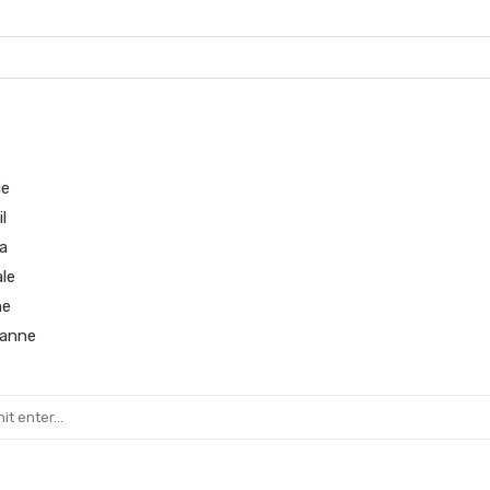
ie
l
a
le
ne
ianne